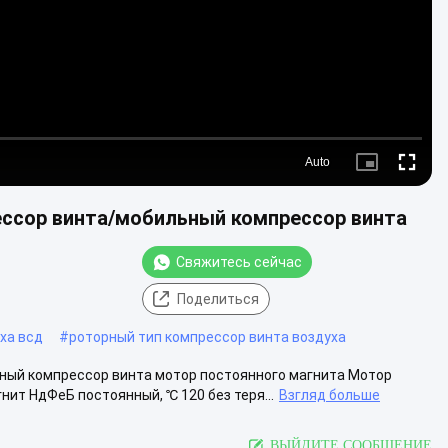
Auto
Picture-
Fullscre
in-
Picture
ссор винта/мобильный компрессор винта
Свяжитесь сейчас
Поделиться
ха всд
#
роторный тип компрессор винта воздуха
ный компрессор винта мотор постоянного магнита Мотор
ит НдФеБ постоянный, ℃ 120 без теря...
Взгляд больше
ВЫЙДИТЕ СООБЩЕНИЕ