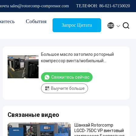
почта sales@rotorcomp-compressor.com
ТЕЛЕФОН: 86-021-67150020
житесь
События


Запрос Цитата
Большое масло затопило роторный
компрессор винта/мобильный
компрессор винта
Свяжитесь сейчас
Выучите больше
Связанные видео
Шанхай Rotorcomp
LGCD-75DC VP винтовый