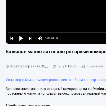
Loaded
:
0%
0:00
/
0:00
Play
Play
Play
Mute
Current
Duration
next
next
Большое масло затопило роторный компре
Time
Компрессор винта ВСД
2024-12-03
18 мнения
#
впрыснутый маслом компрессор винта
#
компрессор возду
Большое масло затопило роторный компрессор винта/мобиль
постоянного магнита используя высокопроизводительный магн
Сообщения посетителя