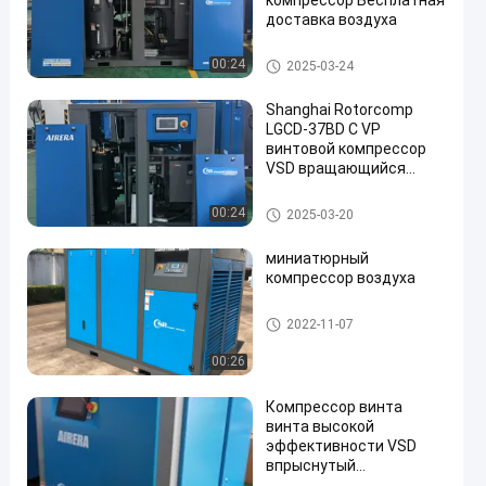
компрессор Бесплатная
доставка воздуха
Компрессор винта ВСД
00:24
2025-03-24
Shanghai Rotorcomp
LGCD-37BD C VP
винтовой компрессор
VSD вращающийся
en
компрессор для
условий высокой
Компрессор винта ВСД
00:24
2025-03-20
влажности
миниатюрный
компрессор воздуха
Компрессор винта ВСД
2022-11-07
00:26
Компрессор винта
винта высокой
эффективности VSD
впрыснутый
компрессорным маслом