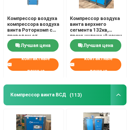
Компрессор воздуха
Компрессор воздуха
компрессора воздуха
винта верхнего
винта Роторкомп с
сегмента 132кв,
приводом от
промышленный конец
двигателя для
воздуха винта
Лучшая цена
Лучшая цена
смазанного масла
Роторкомп
контактные
контактные
данные
данные
Компрессор винта ВСД
(113)