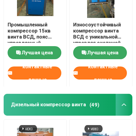
Промышленный
Износоустойчивый
компрессор 15кв
компрессор винта
винта ВСД, пояс
ВСД с уникальной
управляемый
управляя системой
компрессор воздуха
предохранителя
Лучшая цена
Лучшая цена
50%
энергосберегающее
контактные
контактные
данные
данные
Главная страница
Дизельный компрессор винта
(49)
Продукты
Ролики