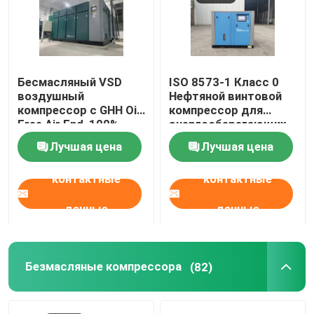
компрессор воздуха винта
Компрессор винта ВСД
Бесмасляный VSD
ISO 8573-1 Класс 0
воздушный
Нефтяной винтовой
компрессор с GHH Oil
компрессор для
Free Air End, 100%
энергосберегающих
Дизельный компрессор винта
сухой и чистый
проектов
Лучшая цена
Лучшая цена
воздух
Компрессор винта масла свободный
контактные
контактные
данные
данные
Безмасляные компрессора
Компрессор кислорода масла свободный
Безмасляные компрессора
(82)
КОНЕЦ ВОЗДУХА ВИНТА