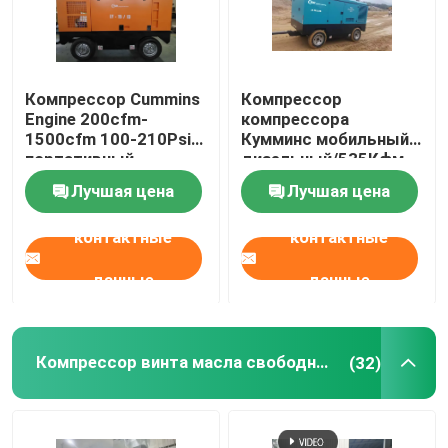
О нас
Компрессор Cummins
Компрессор
Engine 200cfm-
компрессора
Путешествие фабрики
1500cfm 100-210Psi
Кумминс мобильный
портативный
дизельный/535Кфм
дизельный
190Пси дизельный
Проверка качества
Лучшая цена
Лучшая цена
для Сандбластинг
контактные
контактные
Свяжитесь мы
данные
данные
Новости
Компрессор винта масла свободный
(32)
Случаи
Спросите цитату