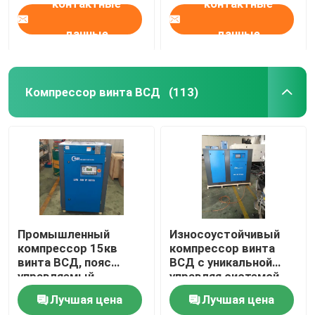
контактные
контактные
данные
данные
Компрессор винта ВСД
(113)
Промышленный
Износоустойчивый
компрессор 15кв
компрессор винта
винта ВСД, пояс
ВСД с уникальной
управляемый
управляя системой
компрессор воздуха
предохранителя
Лучшая цена
Лучшая цена
50%