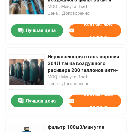
MOQ：Минута: 1set
Цена：Договоренно
компрессор воздуха винта
контактные
Лучшая цена
Компрессор винта ВСД
данные
Дизельный компрессор винта
Нержавеющая сталь корозии
304Л танка воздушного
ресивера 200 галлонов анти-
Компрессор винта масла свободный
MOQ：Минута: 1set
Цена：Договоренно
Безмасляные компрессора
контактные
Лучшая цена
данные
Компрессор кислорода масла свободный
фильтр 180м3/мин угля
КОНЕЦ ВОЗДУХА ВИНТА