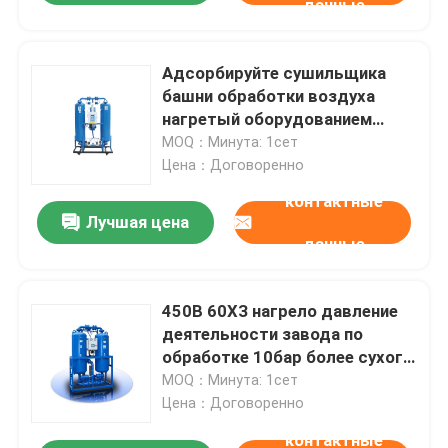
данные
Адсорбируйте сушильщика
башни обработки воздуха
нагретый оборудованием
меньше потребления воздуха
MOQ：Минута: 1сет
Цена：Договоренно
контактные
Лучшая цена
данные
450В 60ХЗ нагрело давление
деятельности завода по
обработке 10бар более сухого
воздуха воздуха
MOQ：Минута: 1сет
Цена：Договоренно
контактные