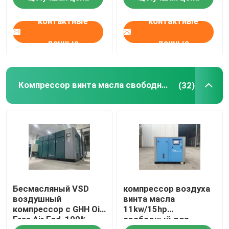
для Сандбластинг
контактные
контактные
данные
данные
Компрессор винта масла свободный
(32)
Бесмасляный VSD
компрессор воздуха
воздушный
винта масла
компрессор с GHH Oil
11kw/15hp
Free Air End, 100%
свободный для