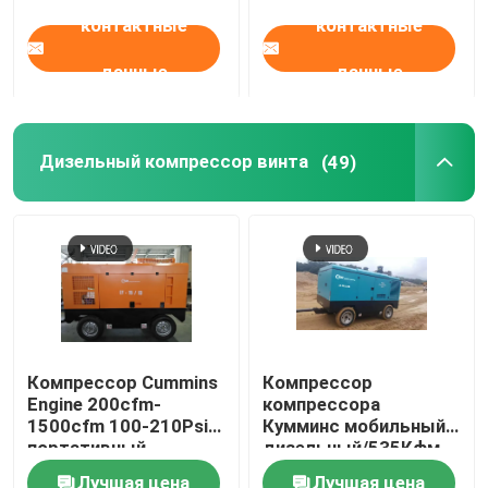
энергосберегающее
контактные
контактные
данные
данные
Дизельный компрессор винта
(49)
Компрессор Cummins
Компрессор
Engine 200cfm-
компрессора
1500cfm 100-210Psi
Кумминс мобильный
портативный
дизельный/535Кфм
дизельный
190Пси дизельный
Лучшая цена
Лучшая цена