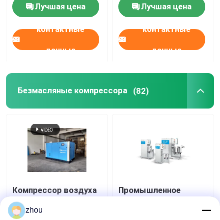
сухой и чистый
food&beverage
Лучшая цена
Лучшая цена
воздух
контактные
контактные
данные
данные
Безмасляные компрессора
(82)
Компрессор воздуха
Промышленное
винта воздуха нового
роторное
поколения свободный
энергопотребление
zhou
от Масл для заводов
компрессора масла