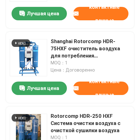
контактные
Лучшая цена
данные
Shanghai Rotorcomp HDR-
75HXF очиститель воздуха
для потребления
экологически чистый и
MOQ：1
эффективный
Цена：Договоренно
контактные
Лучшая цена
данные
Главная страница
Rotorcomp HDR-250 HXF
Продукты
Система очистки воздуха с
очисткой сушилки воздуха
Ролики
MOQ：1