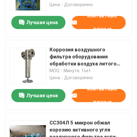
Цена：Договоренно
контактные
О нас
Лучшая цена
данные
Путешествие фабрики
Коррозия воздушного
Проверка качества
фильтра оборудования
обработки воздуха литого
железа многоразовая анти-
MOQ：Минута: 1set
Свяжитесь мы
Цена：Договоренно
контактные
Новости
Лучшая цена
данные
Случаи
СС304Л 5 микрон обжал
корозию активного угля
Спросите цитату
воздушного фильтра анти-