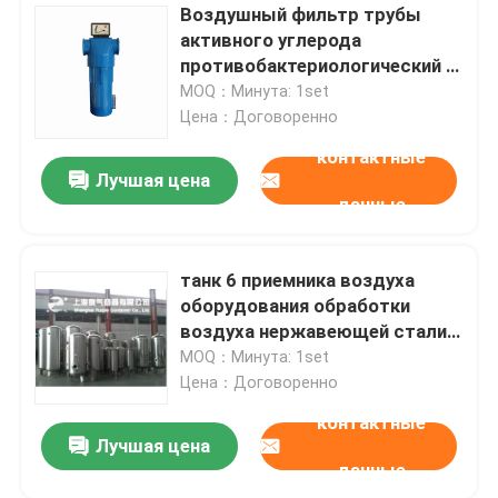
Воздушный фильтр трубы
активного углерода
противобактериологический с
КЭ ИСО 0.001микрон
MOQ：Минута: 1set
Цена：Договоренно
контактные
Лучшая цена
данные
танк 6 приемника воздуха
оборудования обработки
воздуха нержавеющей стали
304Л - 60Бар
MOQ：Минута: 1set
Цена：Договоренно
контактные
Лучшая цена
данные