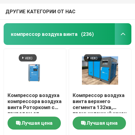
ДРУГИЕ КАТЕГОРИИ ОТ НАС
компрессор воздуха винта
(236)
Компрессор воздуха
Компрессор воздуха
компрессора воздуха
винта верхнего
винта Роторкомп с
сегмента 132кв,
приводом от
промышленный конец
двигателя для
воздуха винта
Лучшая цена
Лучшая цена
смазанного масла
Роторкомп