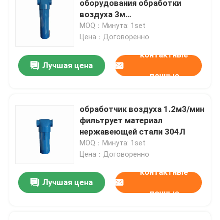
оборудования обработки
воздуха 3м
Охлажденный воздух осушитель
противобактериологический
MOQ：Минута: 1set
активный
Цена：Договоренно
контактные
Оборудование обработки воздуха
Лучшая цена
данные
Направьте управляемый компрессор воздуха
обработчик воздуха 1.2м3/мин
буровая установка утеса
фильтрует материал
нержавеющей стали 304Л
MOQ：Минута: 1set
Цена：Договоренно
контактные
Лучшая цена
данные