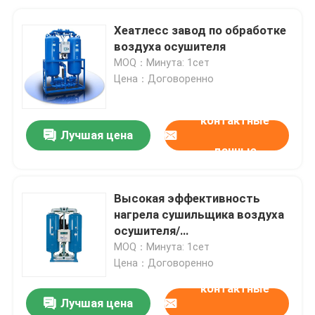
Хеатлесс завод по обработке
воздуха осушителя
MOQ：Минута: 1сет
Цена：Договоренно
контактные
Лучшая цена
данные
Высокая эффективность
нагрела сушильщика воздуха
осушителя/
энергосберегающей обжатой
MOQ：Минута: 1сет
обработки воздуха
Цена：Договоренно
контактные
Лучшая цена