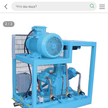
2
/
2