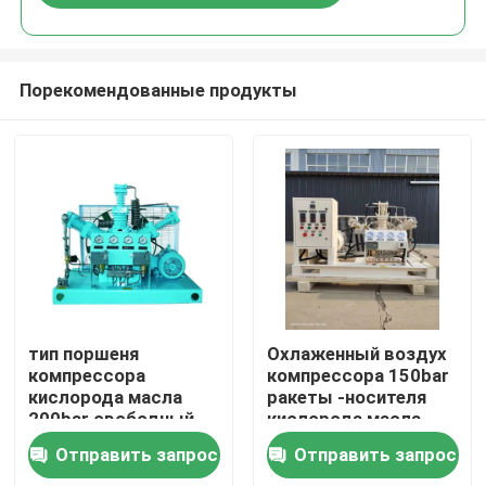
Порекомендованные продукты
Главная страница
тип поршеня
Охлаженный воздух
компрессора
компрессора 150bar
кислорода масла
ракеты -носителя
Продукты
200bar свободный
кислорода масла
промышленный
7.5KW свободный
Отправить запрос
Отправить запрос
Ролики