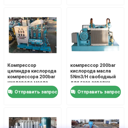
О нас
Путешествие фабрики
Проверка качества
Компрессор
компрессор 200bar
Свяжитесь мы
цилиндра кислорода
кислорода масла
компрессора 200bar
5Nm3/H свободный
кислорода масла
для газа завалки
поршеня свободный
Новости
Отправить запрос
Отправить запрос
заполняя
Случаи
Спросите цитату