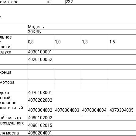
с мотора
кг
232
е
Модель
30КВБ
льное
е
0,8
1,0
1,3
1,5
ности
здуха
4030100091
4020100052
конца
 мотора
доха
4070103001
ьный
4070202002
 клапан
анительный
4070304002
4070304003
4070304004
4070304005
ый фильтр
4080102002
 воздушного
4080102015
ля масла
4080204001