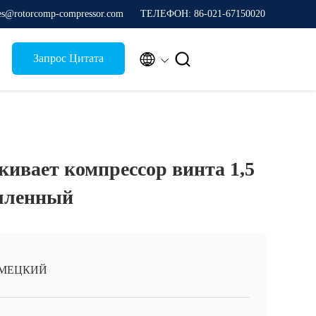
les@rotorcomp-compressor.com
ТЕЛЕФОН: 86-021-67150020


Запрос Цитата
ивает компрессор винта 1,5
шленный
МЕЦКИЙ