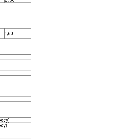
2950
1,60
росу)
осу)