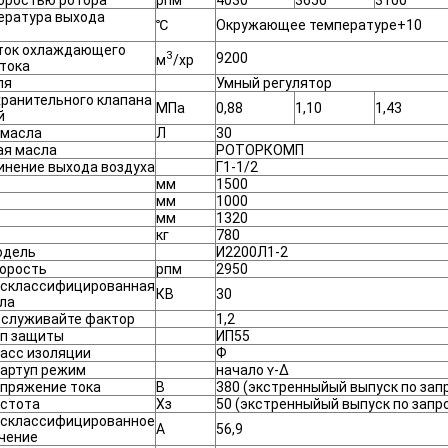
оростью ротора
рпм
4030
3650
3100
ература выхода
℃
Окружающее температуре+10
ток охлаждающего
3
9200
м
/хр
тока
ля
Умный регулятор
ранительного клапана
МПа
0,88
1,10
1,43
й
 масла
Л
30
ая масла
РОТОРКОМП
инение выхода воздуха
Г1-1/2
мм
1500
мм
1000
мм
1320
кг
780
одель
И2200Л1-2
орость
рпм
2950
склассифицированная
КВ
30
ла
служивайте фактор
1,2
п защиты
ИП55
асс изоляции
Ф
артуп режим
начало ʏ-Δ
пряжение тока
В
380 (экстренныйый выпуск по зап
стота
Хз
50 (экстренныйый выпуск по запр
склассифицированное
А
56,9
чение