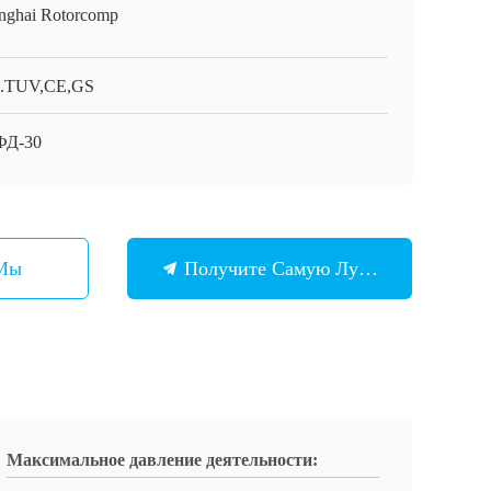
nghai Rotorcomp
.TUV,CE,GS
ФД-30
 Мы
Получите Самую Лучшую Цену
Максимальное давление деятельности: