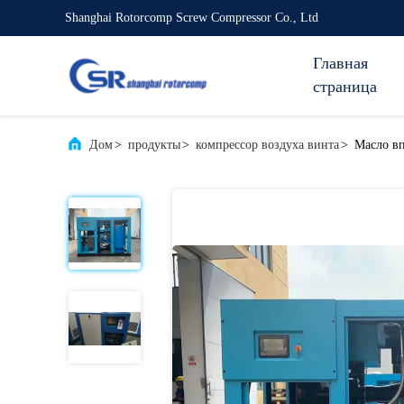
Shanghai Rotorcomp Screw Compressor Co., Ltd
Главная
страница
Дом
>
продукты
>
компрессор воздуха винта
>
Масло в