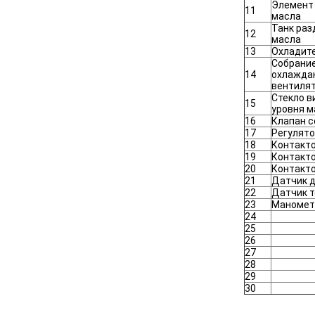
Элемент
11
масла
Танк раз
12
масла
13
Охладит
Собрани
14
охлажда
вентиля
Стекло 
15
уровня м
16
Клапан 
17
Регулят
18
Контакто
19
Контакто
20
Контакто
21
Датчик 
22
Датчик 
23
Маномет
24
25
26
27
28
29
30