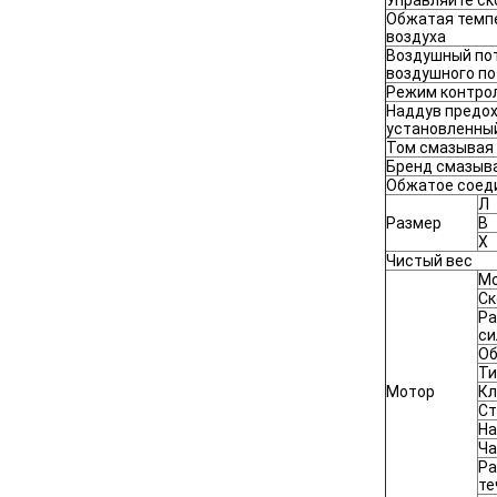
Управляйте ск
Обжатая темп
воздуха
Воздушный по
воздушного по
Режим контро
Наддув предох
установленны
Том смазывая
Бренд смазыв
Обжатое соед
Л
Размер
В
Х
Чистый вес
М
Ск
Ра
си
Об
Ти
Мотор
Кл
Ст
На
Ча
Ра
те