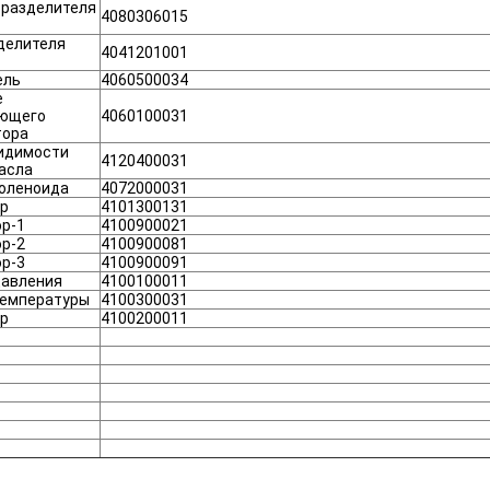
 разделителя
4080306015
делителя
4041201001
ель
4060500034
е
ющего
4060100031
тора
видимости
4120400031
асла
соленоида
4072000031
ор
4101300131
р-1
4100900021
р-2
4100900081
р-3
4100900091
давления
4100100011
температуры
4100300031
р
4100200011