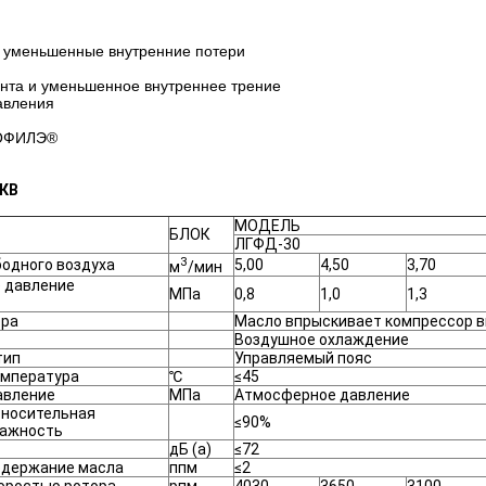
я уменьшенные внутренние потери
нта и уменьшенное внутреннее трение
авления
РОФИЛЭ®
0КВ
МОДЕЛЬ
БЛОК
ЛГФД-30
3
одного воздуха
5,00
4,50
3,70
м
/мин
 давление
МПа
0,8
1,0
1,3
ора
Масло впрыскивает компрессор 
Воздушное охлаждение
тип
Управляемый пояс
мпература
℃
≤45
вление
МПа
Атмосферное давление
носительная
≤90%
ажность
дБ (а)
≤72
одержание масла
ппм
≤2