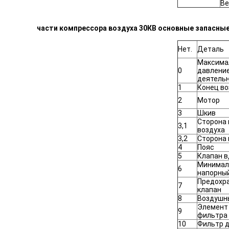
Ве
части компрессора воздуха 30КВ основные запасны
Нет.
Деталь
Максима
0
давлени
деятель
1
Конец во
2
Мотор
3
Шкив
Сторона 
3,1
воздуха
3,2
Сторона
4
Пояс
5
Клапан в
Минимал
6
напорный
Предохр
7
клапан
8
Воздушн
Элемент
9
фильтра
10
Фильтр д