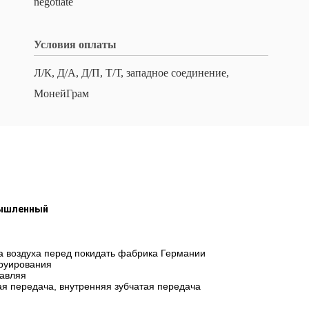
negotiate
Условия оплаты
Л/К, Д/А, Д/П, Т/Т, западное соединение,
МонейГрам
мышленный
ца воздуха перед покидать фабрика Германии
труирования
равляя
ая передача, внутренняя зубчатая передача