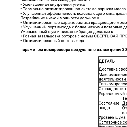
• Уменьшенная внутренняя утечка
• Термально оптимизированная система впрыски масла
• Улучшенная эффективность всасывающего окна дава
Потребление низкой мощности должное к
• Оптимизированные характеристики вращающего моме
• Улучшенный порт выхода с более низкими потерями д
Уменьшенный шум и низкая вибрация должные к
• Ровная завальцовка роторов с новым СВЕРТЫВАЯ П
• Оптимизированный порт выхода
параметры компрессора воздушного охлаждения 3
ДЕТАЛЬ
Доставка своб
Максимальное
деятельности
Тип компресс
Охлаждая тип
Управляемый 
Те
Состояние
Да
входа
От
вл
Уровень шума
Остаточное с