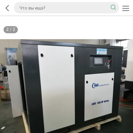
2
/
2