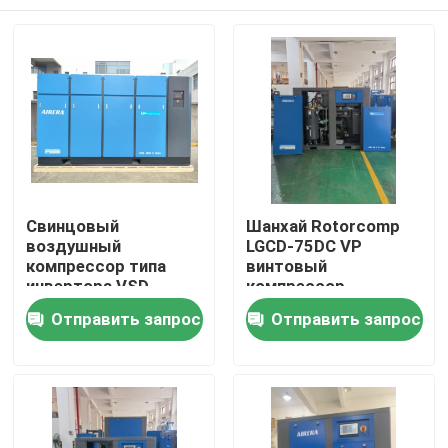
Свинцовый
Шанхай Rotorcomp
воздушный
LGCD-75DC VP
компрессор типа
винтовый
инвертора VSD
компрессор
Бесплатная
Главная страница
Отправить запрос
Отправить запрос
доставка воздуха
Продукты
Ролики