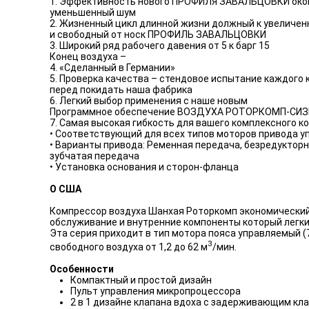
1. Эффективность нового ПРОФИЛЯ ЗАВАЛЬЦОВКИ око
уменьшенный шум
2. Жизненный цикл длинной жизни должный к увеличе
и свободный от носк ПРОФИЛЬ ЗАВАЛЬЦОВКИ
3. Широкий ряд рабочего давения от 5 к барг 15
Конец воздуха –
4. «Сделанный в Германии»
5. Проверка качества – стендовое испытание каждого 
перед покидать наша фабрика
6. Легкий выбор применения с наше новым
Программное обеспечение ВОЗДУХА РОТОРКОМП-СИЗ
7. Самая высокая гибкость для вашего комплексного к
• Соответствующий для всех типов моторов привода у
• Варианты привода: Ременная передача, безредукторн
зубчатая передача
• Установка основания и сторон-фланца
О США
Компрессор воздуха Шанхая Роторкомп экономический 
обслуживание и внутренние компоненты который легк
Эта серия приходит в тип мотора пояса управляемый (7,5
3
свободного воздуха от 1,2 до 62 м
/мин.
Особенности
Компактный и простой дизайн
Пульт управления микропроцессора
2 в 1 дизайне клапана вдоха с задерживающим кл