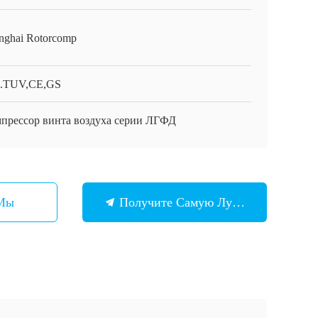
nghai Rotorcomp
.TUV,CE,GS
прессор винта воздуха серии ЛГФД
 Мы
Получите Самую Лучшую Цену