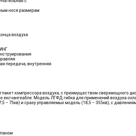
нчательная с
нным нося размерам
конца воздуха
ИНГ
онструирования
правляя
ая передача, внутренняя
пакет компрессора воздуха, с преимуществом сверхмощного диз
ие ексчангеабле. Модель ЛГФД гибка для применений воздуха ох
 – 75кв) и сразу управляемых модель (18,5 – 355кв), с давлениями
апаном