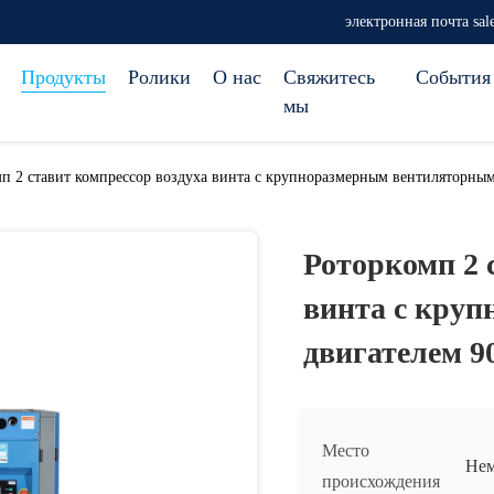
электронная почта sa
Продукты
Ролики
О нас
Свяжитесь
События
мы
п 2 ставит компрессор воздуха винта с крупноразмерным вентиляторн
Роторкомп 2 
винта с кру
двигателем 
Место
Не
происхождения