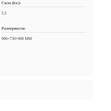
Сила (kw):
5,5
Размерности:
900×750×900 ММ