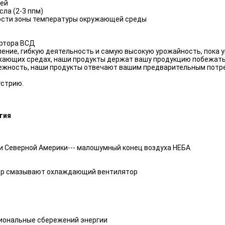
лей
ла (2-3 ппм)
ости зоны температуры окружающей среды
ертора ВСД
ение, гибкую деятельность и самую высокую урожайность, пока
жающих средах, наши продукты держат вашу продукцию побежать
дежность, наши продукты отвечают вашим предварительным потр
устрию.
тия
 Северной Америки--- малошумный конец воздуха НЕБА
ор смазывают охлаждающий вентилятор
иональные сбережений энергии