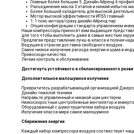
Главные более большие 5: Дизайн Айренд 6 профи
Разъединение масла 3 этапов и низкий избыток мас
Более большой охладитель для высокой деятельн
Мотор высокой эффективности ИП55 главный
1: 1 пояс мотора/сразу дизайн Айренд пар
Опция конфигурации стандарта управлением инв
Наши компрессоры приносят вам выдающее представл
для того чтобы выполнить даже в самых жестких окру
Предлагая представление лучш-в-класса и полная на
Ведущая в отрасли доставка свободного воздуха.
Самое низкое излучение расхода энергии и шума в инд
Превосходн-качество.
Легкие контроль и обслуживание.
Достигнуть устойчивого и сбалансированного разви
Дополнительное малошумное излучение
Превратитесь разрабатывающей организацией Джерси
Дизайн тяжелой техники
Направьте управленный и никакой шум шестерни
Низкоскоростные центробежные вентилятор и инверт
Оборудованный с шумоглушителем забора воздуха
Излучение класса мира самое малошумное
Сбережения энергии
Каждый набор компрессора воздуха соотвествует нац