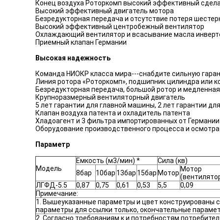
Конец воздуха Роторкомп высокий эффективный сдела
Высокий эффективный двигатель мотора
Безредукторная передача и отсутствие потеря шесте
Высокий эффективный центробежный вентилятор
Охлаждающий вентилятор и всасывание масла инверт
Приемный клапан Германии
Высокая надежность
Команда НИОКР класса мира---снабдите сильную гара
Линия ротора «Роторкомп», подшипник цилиндра или к
Безредукторная передача, большой ротор и медленна
Крупноразмерный вентиляторный двигатель
5 лет гарантии для главной машины, 2 лет гарантии дл
Клапан воздуха патента и охладитель патента
Хладоагент и 3 фильтра импортированных от Германии
Оборудование производственного процесса и осмотра
Параметр
Емкость (м3/мин) *
Сила (кв)
Модель
Мотор
8бар
10бар
13бар
15бар
Мотор
(вентилято
ЛГФД-5.5
0,87
0,75
0,61
0,53
5,5
0,09
Примечание:
1. Вышеуказанные параметры и цвет конструированы с
параметры для ссылки только, окончательные параме
2. Согласно требованиям к и потребностям потребител