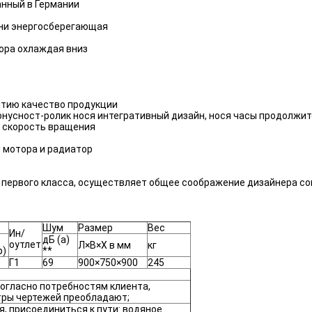
нный в Германии
рни энергосберегающая
ора охлаждая вниз
нтию качество продукции
онусност-ролик нося интегративный дизайн, нося часы продолжит
я скорость вращения
я мотора и радиатор
 первого класса, осуществляет общее соображение дизайнера с
Шум
Размер
Вес
Ин/
дБ (а)
оутлет
Л×В×Х в мм
кг
р)
**
Г1
69
900×750×900
245
огласно потребностям клиента,
тры чертежей преобладают;
я, присоединиться к пути: водяное