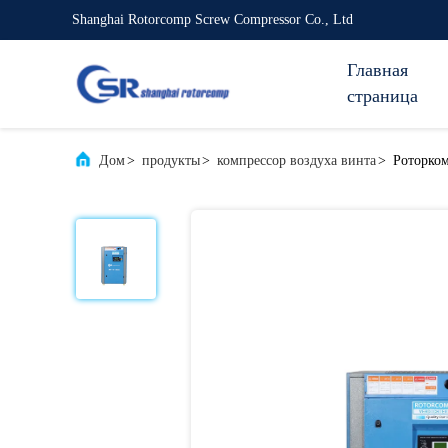
Shanghai Rotorcomp Screw Compressor Co., Ltd
Главная
страница
Дом
>
продукты
>
компрессор воздуха винта
>
Роторком