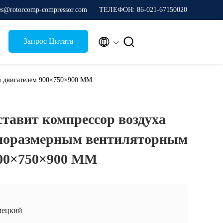
les@rotorcomp-compressor.com
ТЕЛЕФОН: 86-021-67150020


Запрос Цитата
ым двигателем 900×750×900 ММ
ставит компрессор воздуха
пноразмерным вентиляторным
900×750×900 ММ
мецкий