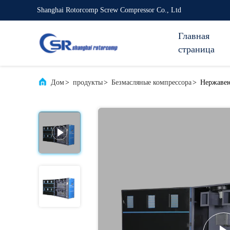
Shanghai Rotorcomp Screw Compressor Co., Ltd
Главная
страница
Дом
>
продукты
>
Безмасляные компрессора
>
Нержавею