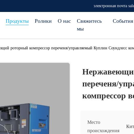
электронная почта sa
Продукты
Ролики
О нас
Свяжитесь
События
мы
щий роторный компрессор переченя/управляемый Куплин Соундлесс ком
Нержавеющий
переченя/уп
компрессор в
Место
Кит
происхождения