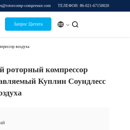
les@rotorcomp-compressor.com
ТЕЛЕФОН: 86-021-67150020


Запрос Цитата
прессор воздуха
 роторный компрессор
равляемый Куплин Соундлесс
оздуха
ай