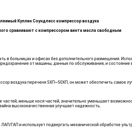
ляемый Куплин Соундлесс компрессор воздуха
ного сравнивают с компрессором винта масла свободным
ь в больницах и офисах без дополнительного размещения. Испо
предохранение от машины, данные по обслуживания, и состояние 
ссор воздуха переченя 5ХП~50ХП, он может обеспечить самое лу
 частей, меньше нося частей, значительно уменьшает возможнос
изайна высококачественная улучшает надежность.
 ЛАП/ГАП и использует подвергать механической обработке ульт