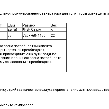
льно-пронумерованного генератора для того чтобы уменьшить из
т
Шум
Размер
Вес
дБ (а)
Л×В×Х в мм
кг
55
720×760×1150
22
огласно потребностям клиента,
тры чертежей преобладают;
я, присоединиться к пути: водяное
 возникновения согласно потребности
кому согласованию преобладают;
индустрий где качество воздуха первостепенно для производстве
числите компрессор