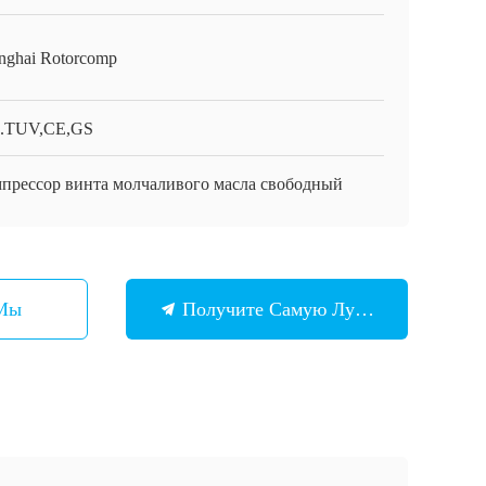
nghai Rotorcomp
.TUV,CE,GS
прессор винта молчаливого масла свободный
 Мы
Получите Самую Лучшую Цену