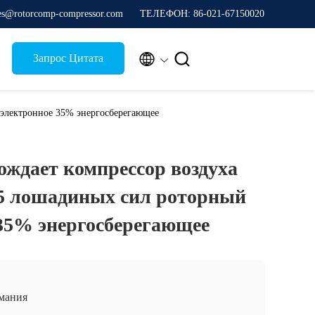
les@rotorcomp-compressor.com
ТЕЛЕФОН: 86-021-67150020


Запрос Цитата
 электронное 35% энергосберегающее
ождает компрессор воздуха
75 лошадиных сил роторный
35% энергосберегающее
мания