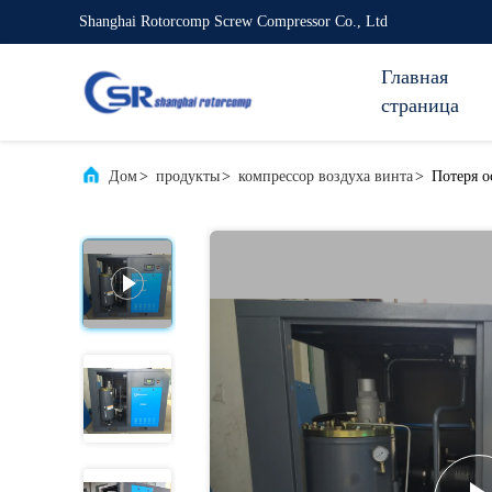
Shanghai Rotorcomp Screw Compressor Co., Ltd
Главная
страница
Дом
>
продукты
>
компрессор воздуха винта
>
Потеря о