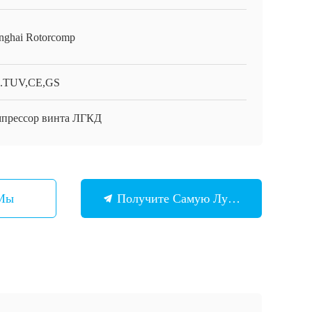
nghai Rotorcomp
.TUV,CE,GS
прессор винта ЛГКД
 Мы
Получите Самую Лучшую Цену